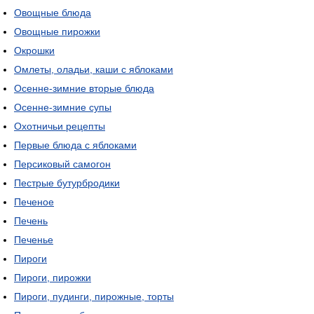
Овощные блюда
Овощные пирожки
Окрошки
Омлеты, оладьи, каши с яблоками
Осенне-зимние вторые блюда
Осенне-зимние супы
Охотничьи рецепты
Первые блюда с яблоками
Персиковый самогон
Пестрые бутурбродики
Печеное
Печень
Печенье
Пироги
Пироги, пирожки
Пироги, пудинги, пирожные, торты