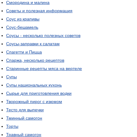
Смородина и малина
Советы и полезная информация
Соус из крапивы
Соус-бешамель
Соусы - несколько полезных советов
Соусы-заправки к салатам
Спагетти и Пицца
Спаржа, несколько рецептов
Старинные рецепты мяса на вертеле
Супы
Супы национальных кухонь
Сырье для приготовления водки
Творожный пирог с изюмом
Тесто для выпечки
Тминный самогон
Торты
Травный самогон