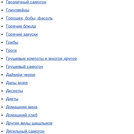
Гвоздичный самогон
Глинтвейны
Горошек, бобы, фасоль
Горячие блюда
Горячие закуски
Грибы
Гроги
Грушевые компоты и многое другое
Грушевый самогон
Дайкири черри
Дары моря
Десерты
Диеты
Домашние вина
Домашний хлеб
Другие виды шашлыков
Дягильный самогон