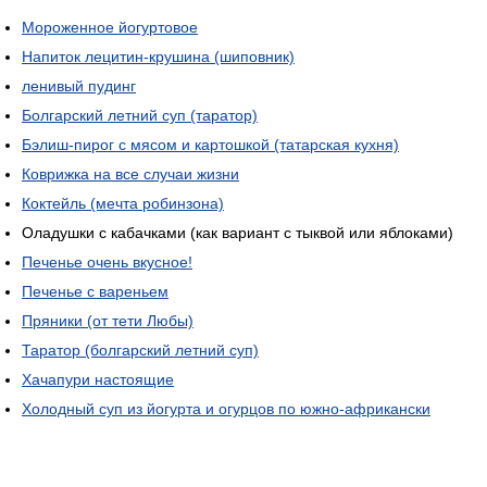
Мороженное йогуртовое
Напиток лецитин-крушина (шиповник)
ленивый пудинг
Болгарский летний суп (таратор)
Бэлиш-пирог с мясом и картошкой (татарская кухня)
Коврижка на все случаи жизни
Коктейль (мечта робинзона)
Оладушки с кабачками (как вариант с тыквой или яблоками)
Печенье очень вкусное!
Печенье с вареньем
Пряники (от тети Любы)
Таратор (болгарский летний суп)
Хачапури настоящие
Холодный суп из йогурта и огурцов по южно-африкански