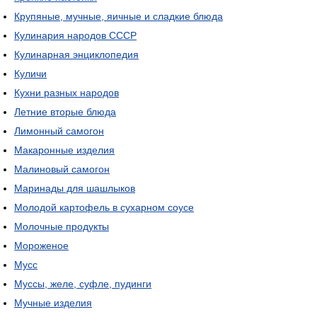
Крупяные, мучные, яичные и сладкие блюда
Кулинария народов СССР
Кулинарная энциклопедия
Куличи
Кухни разных народов
Летние вторые блюда
Лимонный самогон
Макаронные изделия
Малиновый самогон
Маринады для шашлыков
Молодой картофель в сухарном соусе
Молочные продукты
Мороженое
Мусс
Муссы, желе, суфле, пудинги
Мучные изделия