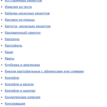
Из старинных рецептов
Изделия из теста
Кабачки несколько рецептов
Канчжон из курицы
Капуста, несколько рецептов
Кардамонный самогон
Карпаччо
Картофель
Каши
Квасы
Клубника и земляника
Кнедли картофельные с абрикосами или сливами
Коктейли
Коктейли и кисели
Коктейли и напитки
Кондитерские изделия
Консервация