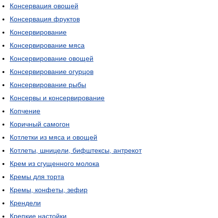
Консервация овощей
Консервация фруктов
Консервирование
Консервирование мяса
Консервирование овощей
Консервирование огурцов
Консервирование рыбы
Консервы и консервирование
Копчение
Коричный самогон
Котлетки из мяса и овощей
Котлеты, шницели, бифштексы, антрекот
Крем из сгущенного молока
Кремы для торта
Кремы, конфеты, зефир
Крендели
Крепкие настойки