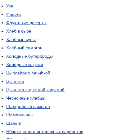
Уха
Фасоль
Фруктовые десерты
Хлеб в сыре
Хлебные супы
Хлебный самогон
Холодные бутерброды
Холодные закуски
Цыплеhок с hачиhкой
Цыплята
Цыплята с цветной капустой
Чесночные хлебцы
Шалфейный самогон
Шампиньоны
Шаньги
Яблоки, много интересных вариантов