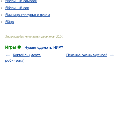
Яблочный самогон
Яблочный сок
Яичница-глазунья с луком
Яйца
Энциклопедия кулинарных рецептов
.
2014
.
Игры ⚽
Нужно сделать НИР?
Коктейль (мечта
Печенье очень вкусное!
робинзона)